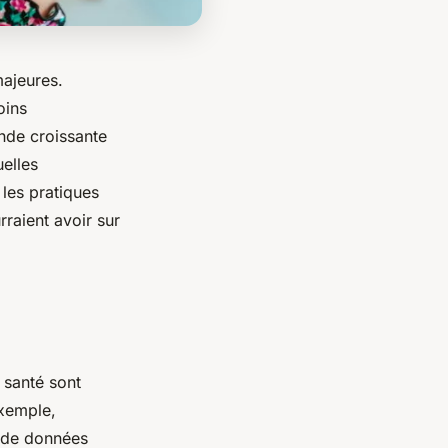
majeures.
oins
ande croissante
uelles
les pratiques
raient avoir sur
 santé sont
exemple,
s de données