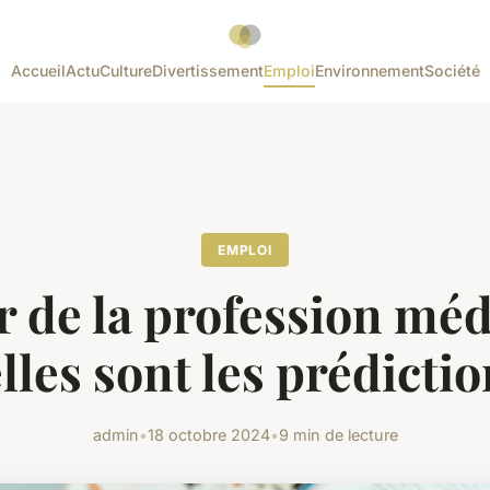
Accueil
Actu
Culture
Divertissement
Emploi
Environnement
Société
EMPLOI
r de la profession médi
lles sont les prédictio
admin
•
18 octobre 2024
•
9 min de lecture