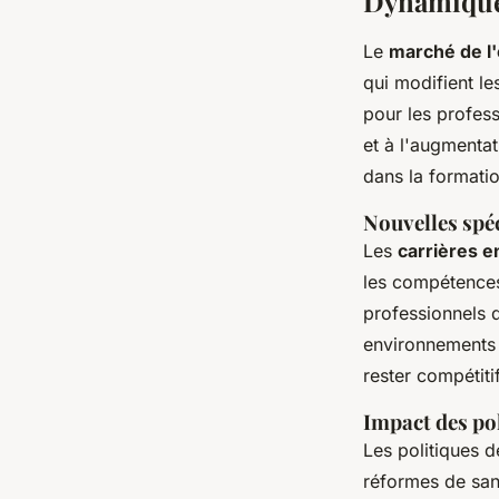
Dynamique 
Le
marché de l
qui modifient l
pour les profes
et à l'augmenta
dans la formati
Nouvelles spéc
Les
carrières e
les compétences
professionnels 
environnements 
rester compétiti
Impact des pol
Les politiques 
réformes de sant