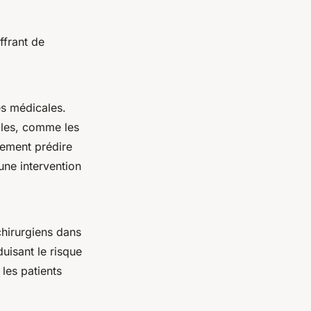
ffrant de
es médicales.
ales, comme les
lement prédire
une intervention
chirurgiens dans
uisant le risque
les patients