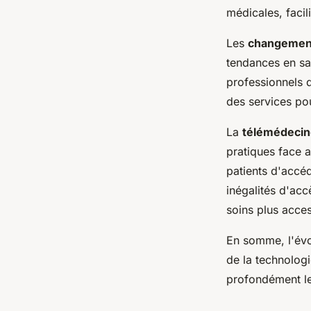
médicales, facil
Les
changemen
tendances en sa
professionnels d
des services po
La
télémédecin
pratiques face 
patients d'accéd
inégalités d'acc
soins plus acces
En somme, l'évo
de la technolog
profondément l