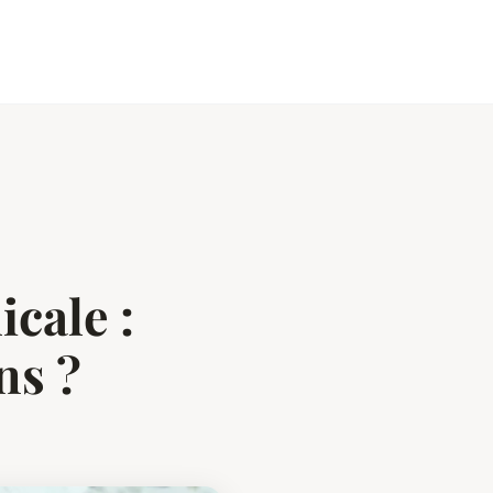
cale :
ns ?