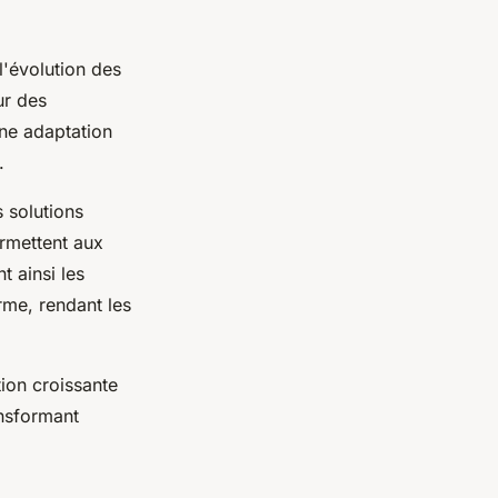
l'évolution des
ur des
une adaptation
.
 solutions
ermettent aux
t ainsi les
rme, rendant les
ion croissante
nsformant