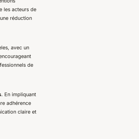
entions
e les acteurs de
t une réduction
èles, avec un
n encourageant
ofessionnels de
s
. En impliquant
eure adhérence
cation claire et