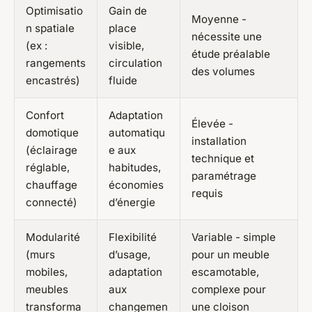
Optimisatio
Gain de
Moyenne -
n spatiale
place
nécessite une
(ex :
visible,
étude préalable
rangements
circulation
des volumes
encastrés)
fluide
Confort
Adaptation
Élevée -
domotique
automatiqu
installation
(éclairage
e aux
technique et
réglable,
habitudes,
paramétrage
chauffage
économies
requis
connecté)
d’énergie
Modularité
Flexibilité
Variable - simple
(murs
d’usage,
pour un meuble
mobiles,
adaptation
escamotable,
meubles
aux
complexe pour
transforma
changemen
une cloison