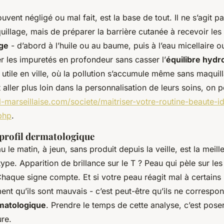
uvent négligé ou mal fait, est la base de tout. Il ne s’agit 
uillage, mais de préparer la barrière cutanée à recevoir les
ge
- d’abord à l’huile ou au baume, puis à l’eau micellaire o
r les impuretés en profondeur sans casser l’
équilibre hydr
 utile en ville, où la pollution s’accumule même sans maquil
 aller plus loin dans la personnalisation de leurs soins, on p
l-marseillaise.com/societe/maitriser-votre-routine-beaute-i
php
.
 profil dermatologique
 le matin, à jeun, sans produit depuis la veille, est la meil
ype. Apparition de brillance sur le T ? Peau qui pèle sur les
Chaque signe compte. Et si votre peau réagit mal à certains 
ent qu’ils sont mauvais - c’est peut-être qu’ils ne correspo
rmatologique
. Prendre le temps de cette analyse, c’est pose
ure.