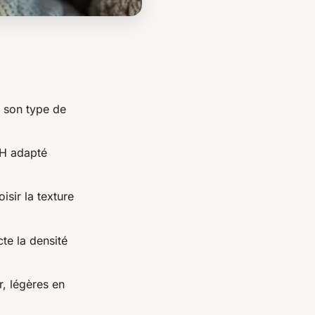
e son type de
 pH adapté
sir la texture
cte la densité
r, légères en