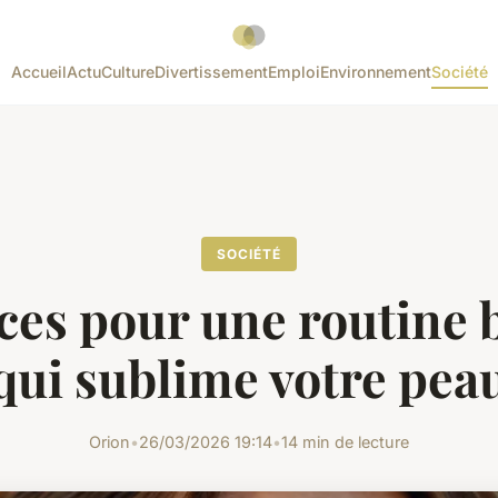
Accueil
Actu
Culture
Divertissement
Emploi
Environnement
Société
SOCIÉTÉ
uces pour une routine 
qui sublime votre pea
Orion
•
26/03/2026 19:14
•
14 min de lecture