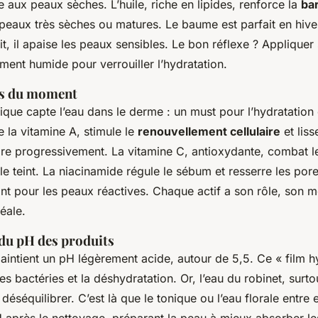
 aux peaux sèches. L’huile, riche en lipides, renforce la
ba
peaux très sèches ou matures. Le baume est parfait en hive
ait, il apaise les peaux sensibles. Le bon réflexe ? Applique
ent humide pour verrouiller l’hydratation.
ars du moment
ique capte l’eau dans le derme : un must pour l’hydratation e
de la vitamine A, stimule le
renouvellement cellulaire
et liss
uire progressivement. La vitamine C, antioxydante, combat l
 le teint. La niacinamide régule le sébum et resserre les pore
ant pour les peaux réactives. Chaque actif a son rôle, son 
éale.
du pH des produits
aintient un pH légèrement acide, autour de 5,5. Ce « film h
s bactéries et la déshydratation. Or, l’eau du robinet, surtou
 déséquilibrer. C’est là que le tonique ou l’eau florale entre en