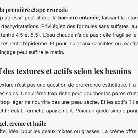
 la première étape cruciale
p agressif peut altérer la
barrière cutanée
, laissant la pea
ux déshydratations. Privilégiez des formules sans sulfates, 
(entre 4,5 et 5,5). L’eau chaude n’aide pas : elle fragilise le
e, respecte l’épiderme. Et pour les peaux sensibles ou réacti
rinçage peut suffire le matin.
des textures et actifs selon les besoins
exture n’est pas une question de préférence esthétique. Il a
 des soins. Une crème trop riche peut boucher les pores d’u
 trop léger ne nourrira pas une peau sèche. Et les actifs ? Il
ctif : éclat, fermeté, apaisement. Voici un guide simple pour
gel, crème et huile
ite, idéal pour les peaux mixtes ou grasses. La crème offre