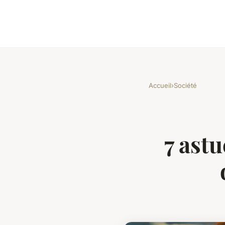
Accueil
›
Société
7 ast