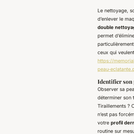
Le nettoyage, so
d’enlever le maq
double nettoya
permet d’élimine
particulièrement
ceux qui veulent
https://memoria
peau-eclatante.
Identifier son
Observer sa peau
déterminer son t
Tiraillements ? 
n’est pas forcém
votre
profil de
routine sur mes