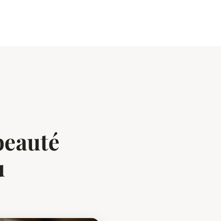
beauté
u