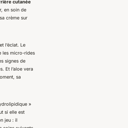
rrière cutanée
r, en soin de
r sa crème sur
t l’éclat. Le
e les micro-rides
es signes de
s. Et l’aloe vera
moment, sa
ydrolipidique »
t si elle est
 jeu : il