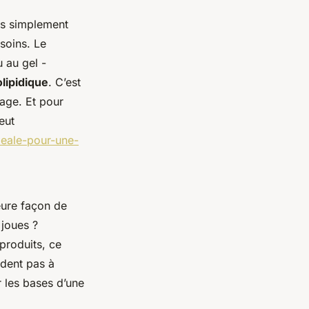
pas simplement
 soins. Le
u au gel -
olipidique
. C’est
lage. Et pour
eut
deale-pour-une-
leure façon de
 joues ?
produits, ce
ndent pas à
r les bases d’une