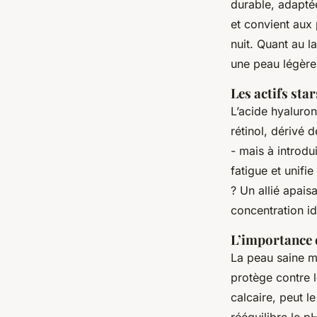
durable, adaptée
et convient aux 
nuit. Quant au l
une peau légèrem
Les actifs st
L’acide hyaluron
rétinol, dérivé 
- mais à introd
fatigue et unifie
? Un allié apais
concentration id
L’importance 
La peau saine m
protège contre le
calcaire, peut le