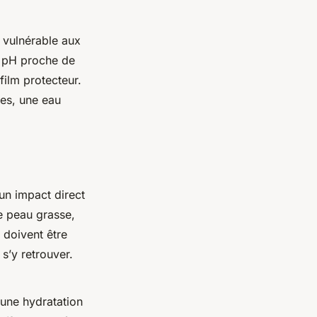
u vulnérable aux
au pH proche de
 film protecteur.
ves, une eau
 un impact direct
ne peau grasse,
s doivent être
 s’y retrouver.
 une hydratation