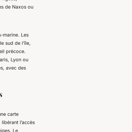
les de Naxos ou
s-marine. Les
e sud de l’île,
il précoce.
aris, Lyon ou
es, avec des
s
une carte
libérant l’accès
eiges. Le