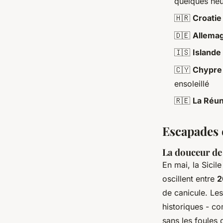
quelques he
🇭🇷
Croatie
🇩🇪
Allema
🇮🇸
Islande
🇨🇾
Chypre
ensoleillé
🇷🇪
La Réun
Escapades 
La douceur de 
En mai, la Sicil
oscillent entre
2
de canicule. Les
historiques - c
sans les foules 