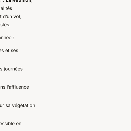
M :
La Réunion
,
alités
t d’un vol,
stés.
année :
es et ses
es journées
ns l’affluence
ur sa végétation
essible en