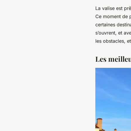
La valise est prê
Ce moment de pa
certaines destin
s’ouvrent, et av
les obstacles, e
Les meille