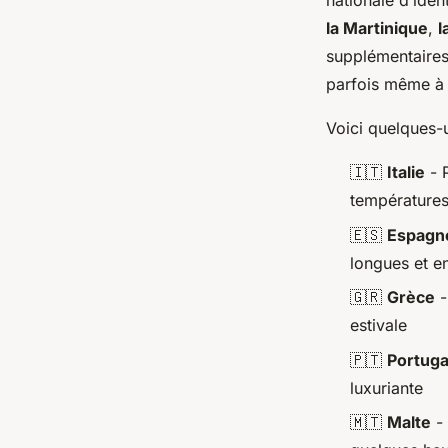
nationale d’iden
la Martinique
,
l
supplémentaires. 
parfois même à b
Voici quelques-u
🇮🇹
Italie
- P
température
🇪🇸
Espagn
longues et en
🇬🇷
Grèce
-
estivale
🇵🇹
Portuga
luxuriante
🇲🇹
Malte
- 