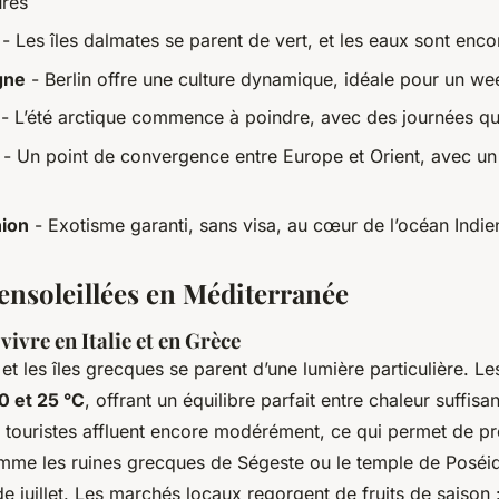
ures
- Les îles dalmates se parent de vert, et les eaux sont enc
gne
- Berlin offre une culture dynamique, idéale pour un we
- L’été arctique commence à poindre, avec des journées qui
- Un point de convergence entre Europe et Orient, avec un
ion
- Exotisme garanti, sans visa, au cœur de l’océan Indie
ensoleillées en Méditerranée
vivre en Italie et en Grèce
e et les îles grecques se parent d’une lumière particulière. L
0 et 25 °C
, offrant un équilibre parfait entre chaleur suffis
 touristes affluent encore modérément, ce qui permet de pro
omme les ruines grecques de Ségeste ou le temple de Poséi
de juillet. Les marchés locaux regorgent de fruits de saison :