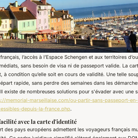
français, l’accès à l’Espace Schengen et aux territoires d’o
édiats, sans besoin de visa ni de passeport valide. La cart
, à condition qu’elle soit en cours de validité. Une telle so
 départ rapide, sans perdre des semaines dans les démarche
 Il existe de nombreuses solutions pour s'évader avec une s
s://memorial-marseillaise.com/ou-partir-sans-passeport-en
cessibles-depuis-la-france.php
.
facilité avec la carte d'identité
art des pays européens admettent les voyageurs français mu