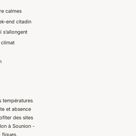
ore calmes
ek-end citadin
 s’allongent
 climat
n
es températures
ante et absence
fiter des sites
don à Sounion -
 figues,