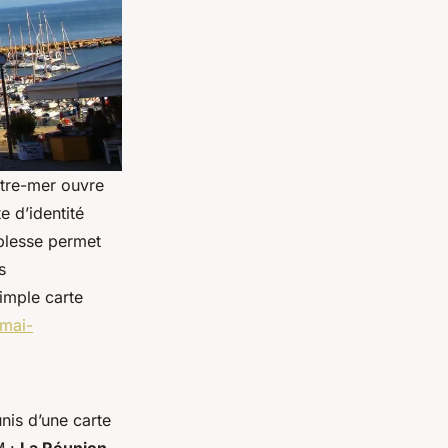
utre-mer ouvre
e d’identité
uplesse permet
s
imple carte
-mai-
nis d’une carte