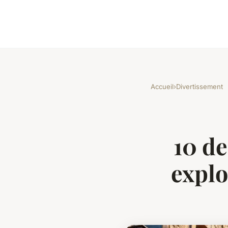
Accueil
›
Divertissement
10 de
explo