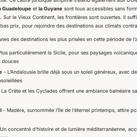
tité. Ce cadre juridique simplifié s’étend également aux DO
a Guadeloupe
et
la Guyane
sont tous accessibles sans form
Sur le Vieux Continent, les frontières sont ouvertes. Il suffi
as prix, pour rejoindre des destinations aux climats contra
nes des destinations les plus prisées en cette période de l’
lus particulièrement la Sicile, pour ses paysages volcaniqu
s douces
e
- L’Andalousie brille déjà sous un soleil généreux, avec d
soleillées
 La Crète et les Cyclades offrent une ambiance balnéaire sa
l
- Madère, surnommée l’île de l’éternel printemps, attire po
Un concentré d’histoire et de lumière méditerranéenne, acc