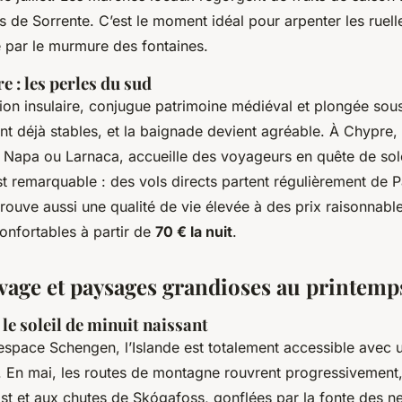
s de Sorrente. C’est le moment idéal pour arpenter les ruel
 par le murmure des fontaines.
e : les perles du sud
tion insulaire, conjugue patrimoine médiéval et plongée sou
t déjà stables, et la baignade devient agréable. À Chypre, l
Napa ou Larnaca, accueille des voyageurs en quête de sole
est remarquable : des vols directs partent régulièrement de P
trouve aussi une qualité de vie élevée à des prix raisonnabl
nfortables à partir de
70 € la nuit
.
vage et paysages grandioses au printemp
 le soleil de minuit naissant
’espace Schengen, l’Islande est totalement accessible avec 
e. En mai, les routes de montagne rouvrent progressivement, 
Est et aux chutes de Skógafoss, gonflées par la fonte des n